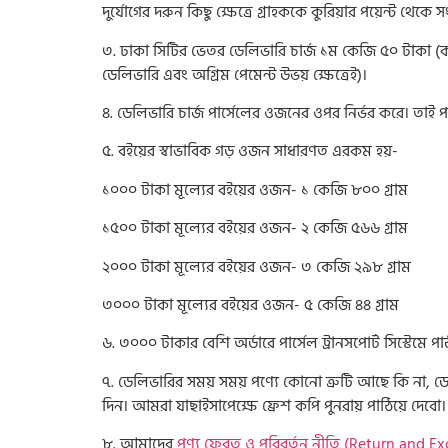
দুর্যোগের দরুন কিছু ক্ষেত্রে গ্রাহককে কুরিয়ার পয়েন্ট থেকে
৩. ঢাকা সিটির ভেতর ডেলিভারি চার্জ ১ম কেজি ৫০ টাকা (ক্
ডেলিভারি এবং অগ্রিম পেমেন্ট উভয় ক্ষেত্রেই)।
৪. ডেলিভারি চার্জ পার্সেলের ওজনের ওপর নির্ভর করে। তাই প
৫. বইয়ের স্বাভাবিক গড় ওজন সাধারণত এরকম হয়-
১০০০ টাকা মূল্যের বইয়ের ওজন- ১ কেজি ৮০০ গ্রাম
১৫০০ টাকা মূল্যের বইয়ের ওজন- ২ কেজি ৫৬৬ গ্রাম
২০০০ টাকা মূল্যের বইয়ের ওজন- ৩ কেজি ২৯৮ গ্রাম
৩০০০ টাকা মূল্যের বইয়ের ওজন- ৫ কেজি ৪৪ গ্রাম
৬. ৩০০০ টাকার বেশি অর্ডারে পার্সেল ট্রানসপোর্ট সিস্টেমে প
৭. ডেলিভারির সময় সময় পণ্যে কোনো ত্রুটি আছে কি না, ডে
দিন। আমরা যাছাইসাপেক্ষে ফ্রেশ কপি পুনরায় পাঠিয়ে দেবো। এ
৮. আমাদের
পণ্য ফেরত ও পরিবর্তন নীতি (Return and E