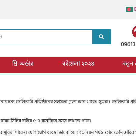
09613
প্রি-অর্ডার
বইমেলা ২০২৪
নতুন 
বনামধন্য ডেলিভারি প্রতিষ্ঠানের সহায়তা গ্রহণ করে থাকে। সুতরাং ডেলিভারি প্র
ঢাকা সিটির বাইরে ৫-৭ কর্মদিবস সময় লাগতে পারে।
রির সুবিধা পাবেন। যোগাযোগ ব্যবস্থা ভালো হলে ইউনিয়ন পর্যন্ত হোম ডেলিভারির সু