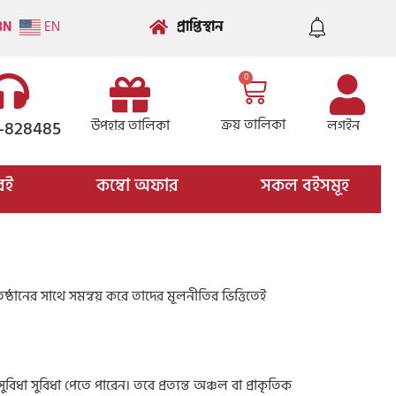
প্রাপ্তিস্থান
BN
EN
0
ক্রয় তালিকা
উপহার তালিকা
লগইন
-828485
বই
কম্বো অফার
সকল বইসমূহ
তিষ্ঠানের সাথে সমন্বয় করে তাদের মূলনীতির ভিত্তিতেই
বিধা সুবিধা পেতে পারেন। তবে প্রত্যন্ত অঞ্চল বা প্রাকৃতিক