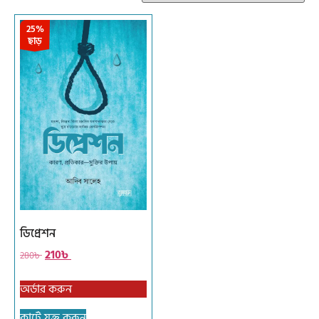
25%
ছাড়
ডিপ্রেশন
210
৳
280
৳
অর্ডার করুন
কার্টে যুক্ত করুন