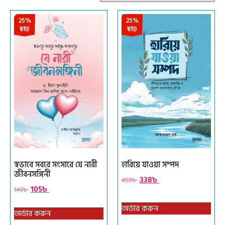
25%
25%
ছাড়
ছাড়
স্বভাবে সবরে সংসারে যে নারী
হারিয়ে যাওয়া সম্পদ
জীবনসঙ্গিনী
338
৳
450
৳
105
৳
140
৳
অর্ডার করুন
অর্ডার করুন