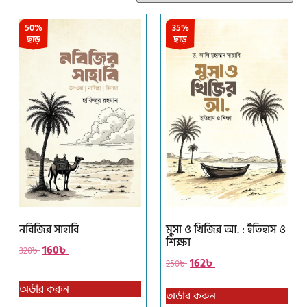
50%
35%
ছাড়
ছাড়
নবিজির সাহাবি
মুসা ও খিজির আ. : ইতিহাস ও
শিক্ষা
160
৳
320
৳
162
৳
250
৳
অর্ডার করুন
অর্ডার করুন