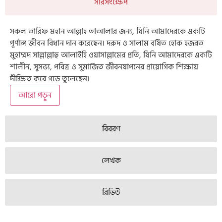
সারসংক্ষেপ
সকল তারিফ মহান আল্লাহ তাআলার জন্য, যিনি আমাদেরকে একটি
পূর্ণাঙ্গ জীবন বিধান দান করেছেন। দরুদ ও সালাম বর্ষিত হোক হজরত
মুহাম্মদ সাল্লাল্লাহু আলাইহি ওয়াসাল্লামের প্রতি, যিনি আমাদেরকে একটি
শালীন, সুসভ্য, পবিত্র ও সুমার্জিত জীবনযাপনের প্রায়োগিক শিক্ষায়
দীক্ষিত করে গড়ে তুলেছেন।
আরো পড়ুন
বিবরণ
লেখক
রিভিউ