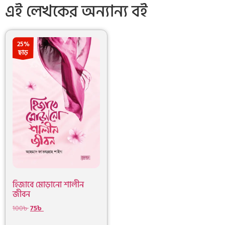
এই লেখকের অন্যান্য বই
25%
ছাড়
হিজাবে মোড়ানো শালীন
জীবন
100
৳
75
৳