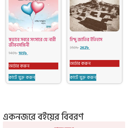
স্বভাবে সবরে সংসারে যে নারী
হিন্দু জাতির ইতিহাস
জীবনসঙ্গিনী
350
৳
262
৳
140
৳
105
৳
অর্ডার করুন
অর্ডার করুন
কার্টে যুক্ত করুন
কার্টে যুক্ত করুন
একনজরে বইয়ের বিবরণ