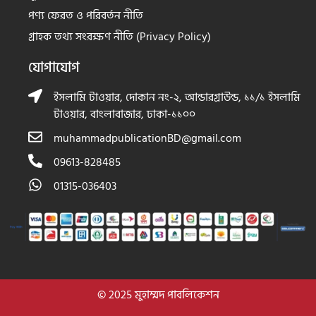
পণ্য ফেরত ও পরিবর্তন নীতি
গ্রাহক তথ্য সংরক্ষণ নীতি (Privacy Policy)
যোগাযোগ
ইসলামি টাওয়ার, দোকান নং-২, আন্ডারগ্রাউন্ড, ১১/১ ইসলামি
টাওয়ার, বাংলাবাজার, ঢাকা-১১০০
muhammadpublicationBD@gmail.com
09613-828485
01315-036403
© 2025 মুহাম্মদ পাবলিকেশন