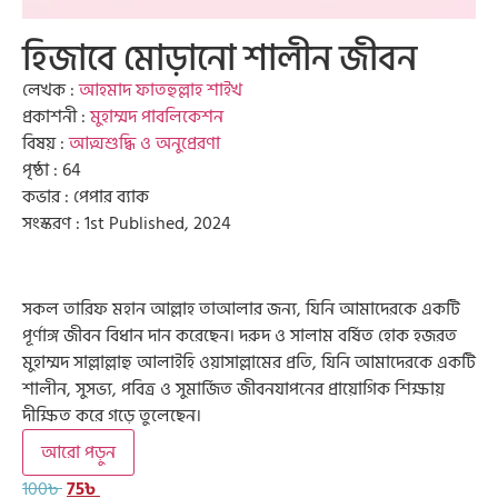
হিজাবে মোড়ানো শালীন জীবন
লেখক :
আহমাদ ফাতহুল্লাহ শাইখ
প্রকাশনী :
মুহাম্মদ পাবলিকেশন
বিষয় :
আত্মশুদ্ধি ও অনুপ্রেরণা
পৃষ্ঠা : 64
কভার : পেপার ব্যাক
সংস্করণ : 1st Published, 2024
সকল তারিফ মহান আল্লাহ তাআলার জন্য, যিনি আমাদেরকে একটি
পূর্ণাঙ্গ জীবন বিধান দান করেছেন। দরুদ ও সালাম বর্ষিত হোক হজরত
মুহাম্মদ সাল্লাল্লাহু আলাইহি ওয়াসাল্লামের প্রতি, যিনি আমাদেরকে একটি
শালীন, সুসভ্য, পবিত্র ও সুমার্জিত জীবনযাপনের প্রায়োগিক শিক্ষায়
দীক্ষিত করে গড়ে তুলেছেন।
আরো পড়ুন
100
৳
75
৳