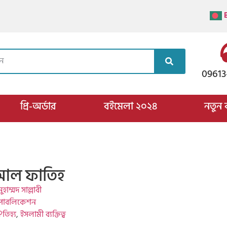
09613
প্রি-অর্ডার
বইমেলা ২০২৪
নতুন 
দ আল ফাতিহ
াম্মদ সাল্লাবী
দ পাবলিকেশন
তিহ্য
,
ইসলামী ব্যক্তিত্ব