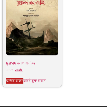
মুহাম্মদ আল ফাতিহ
380
৳
285
৳
অর্ডার করুন
কার্টে যুক্ত করুন