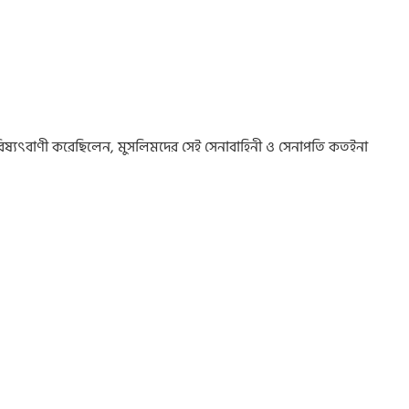
লাম ভবিষ্যৎবাণী করেছিলেন, মুসলিমদের সেই সেনাবাহিনী ও সেনাপতি কতইনা