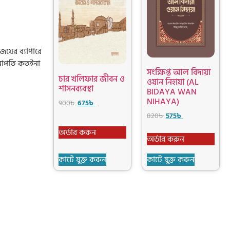
িজয়ের ব্যাপারে
সেনাপতি কতইনা
সংক্ষিপ্ত আল বিদায়া
চার খলিফার জীবন ও
ওয়ান নিহায়া (AL
শাসনব্যবস্থা
BIDAYA WAN
NIHAYA)
900
৳
675
৳
820
৳
575
৳
অর্ডার করুন
অর্ডার করুন
কার্টে যুক্ত করুন
কার্টে যুক্ত করুন