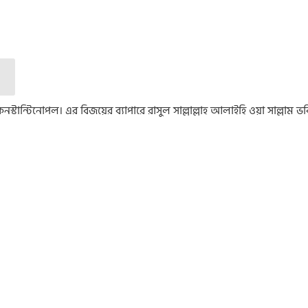
ছিল কনস্টান্টিনোপল। এর বিজয়ের ব্যাপারে রাসুল সাল্লাল্লাহ আলাইহি ওয়া সাল্