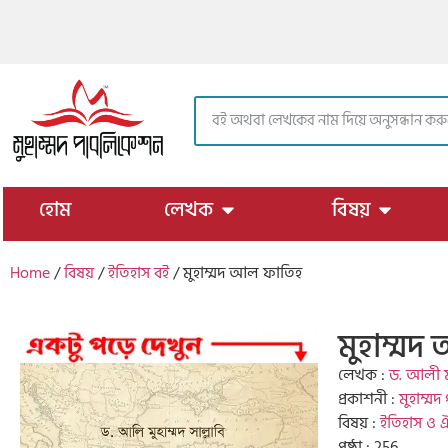
https://muhammadpublication.com/
হোম
লেখক
বিষয়
Home
/
বিষয়
/
ইতিহাস বই
/ মুহাম্মদ আল ফাতিহ
মুহাম্ম
লেখক :
ড. আলী মুহ
প্রকাশনী :
মুহাম্ম
বিষয় :
ইতিহাস ও ঐ
পৃষ্ঠা : 256