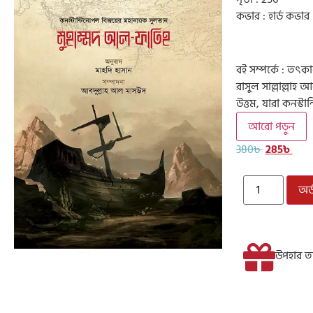
কভার : হার্ড কভার
বই সম্পর্কে : তৎকা
রাসুল সাল্লাল্লাহ
উত্তম, যারা কনস্
আরো পড়ুন
380
৳
285
৳
অর্
উপহার তা