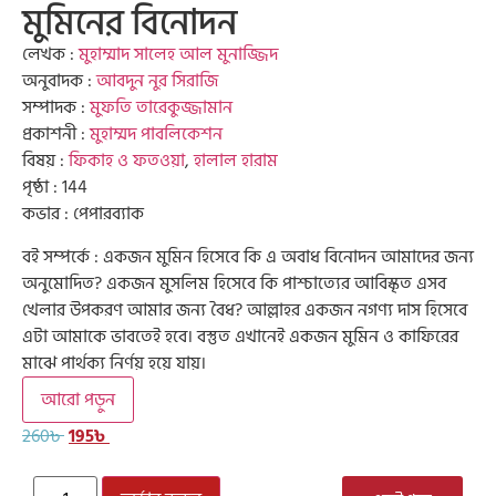
মুমিনের বিনোদন
লেখক :
মুহাম্মাদ সালেহ আল মুনাজ্জিদ
অনুবাদক :
আবদুন নুর সিরাজি
সম্পাদক :
মুফতি তারেকুজ্জামান
প্রকাশনী :
মুহাম্মদ পাবলিকেশন
বিষয় :
ফিকাহ ও ফতওয়া
,
হালাল হারাম
পৃষ্ঠা : 144
কভার : পেপারব্যাক
বই সম্পর্কে : একজন মুমিন হিসেবে কি এ অবাধ বিনোদন আমাদের জন্য
অনুমোদিত? একজন মুসলিম হিসেবে কি পাশ্চাত্যের আবিস্কৃত এসব
খেলার উপকরণ আমার জন্য বৈধ? আল্লাহর একজন নগণ্য দাস হিসেবে
এটা আমাকে ভাবতেই হবে। বস্তুত এখানেই একজন মুমিন ও কাফিরের
মাঝে পার্থক্য নির্ণয় হয়ে যায়।
আরো পড়ুন
260
৳
195
৳