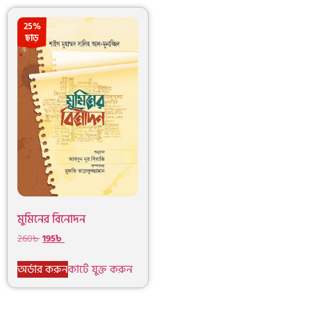
25%
ছাড়
মুমিনের বিনোদন
260
৳
195
৳
অর্ডার করুন
কার্টে যুক্ত করুন