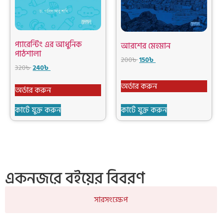
প্যারেন্টিং এর আধুনিক
আরশের মেহমান
পাঠশালা
200
৳
150
৳
320
৳
240
৳
অর্ডার করুন
অর্ডার করুন
কার্টে যুক্ত করুন
কার্টে যুক্ত করুন
একনজরে বইয়ের বিবরণ
সারসংক্ষেপ